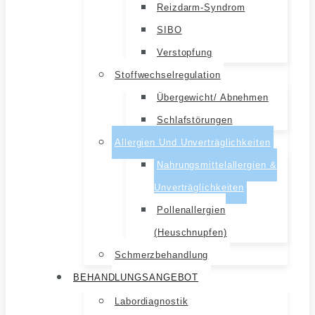
Reizdarm-Syndrom
SIBO
Verstopfung
Stoffwechselregulation
Übergewicht/ Abnehmen
Schlafstörungen
Allergien Und Unverträglichkeiten
Nahrungsmittelallergien &
Unverträglichkeiten
Pollenallergien
(Heuschnupfen)
Schmerzbehandlung
BEHANDLUNGSANGEBOT
Labordiagnostik