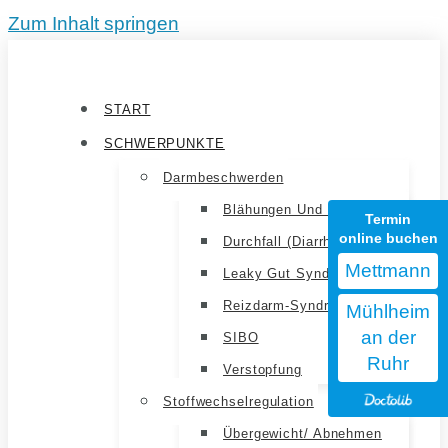
Zum Inhalt springen
START
SCHWERPUNKTE
Darmbeschwerden
Blähungen Und Völlegefühl
Termin
online buchen
Durchfall (Diarrhoe)
Mettmann
Leaky Gut Syndrom
Reizdarm-Syndrom
Mühlheim
an der
SIBO
Ruhr
Verstopfung
Stoffwechselregulation
Übergewicht/ Abnehmen