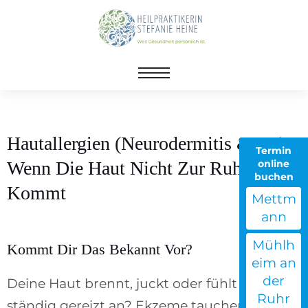
Zum
Inhalt
springen
Hautallergien (Neurodermitis & Co) -
Termin
online
Wenn Die Haut Nicht Zur Ruhe
buchen
Kommt
Mettm
ann
Mühlh
Kommt Dir Das Bekannt Vor?
eim an
der
Deine Haut brennt, juckt oder fühlt sich
Ruhr
ständig gereizt an? Ekzeme tauchen